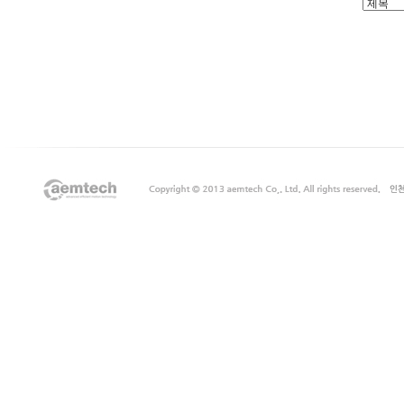
출
장
마
사
지
출
장
안
마
출
장
서
비
스
바
나
나
출
장