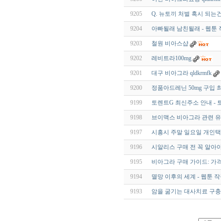
9205
Q. 뉴토끼 처벌 혹시 되는건
9204
아빠될래 남친될래 - 웹툰
9203
철원 비아스샵
9202
레비트라100mg
9201
대구 비아그라 qldkrmfk
9200
정품아드레닌 50mg 구입
9199
토렌트G 최신주소 안내 - 
9198
브이맥스 비아그라 관련 유
9197
시흥시 주말 일요일 개인
9196
시알리스 구매 전 꼭 알아야
9195
비아그라 구매 가이드: 가격
9194
멸망 이후의 세계 - 웹툰 
9193
암을 굶기는 대사치료 구충제