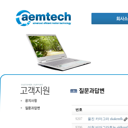
번호
9207
울진 카마그라 zkakrmfk
9206
이천 비아그라효능 qldkrmfk