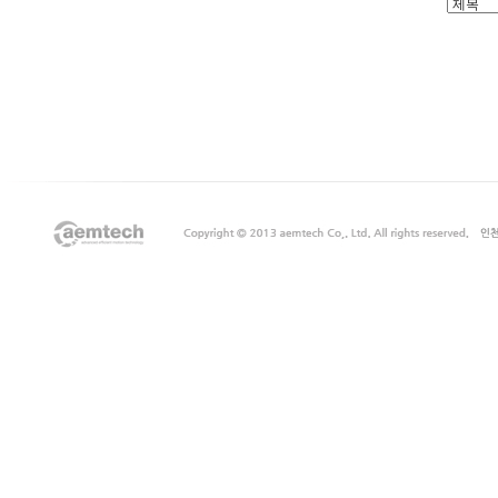
출
장
마
사
지
출
장
안
마
출
장
서
비
스
바
나
나
출
장