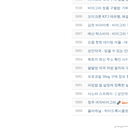
9100
비아그라 정품 구별법: 가
9099
오미크론 KP.3 재유행,
9098
김천 비아마켓 - 비아그라 
9097
예산 럭스비아 - 비아그라 
9096
요즘 핫한 데이팅 어플 - 데
9095
성인약국 - 믿을 수 있는 
9094
북토끼 최신 주소 확인 사이
9093
팔팔정 약국 처방 절차와 구
9092
프로코밀 50mg 구매 정보
9091
피임법 질 살정제 정확한 
9090
사노바 스프레이 - [ 성인약
9089
청주 여자비아그라
9088
플라케닐 - 하이드록시클로로퀸 