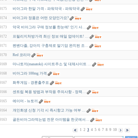
9175
비아그라 한알 가격 - 파워약국 - 파워약국
9174
비아그라 정품은 어떤 모양인가요?
9173
약국 비아그라 구매 정보를 한눈에! 인기 사…
9172
프릴리지처방가격 최신 정보 매일 업데이트! …
9171
펜벤다졸, 강아지 구충제로 말기암 완치된 조…
9170
Red 코리아
9169
마나토끼(manatoki) 사이트주소 및 대체사이트 …
9168
비아그라 100mg 가격
9167
화투게임 - 경륜출주표
9166
센트립 복용 방법과 부작용 주의사항 - 정력…
9165
에이머 - 뉴토끼
9164
개인회생 신청 기각 시 즉시항고 가능 여부 …
9163
골든비아그라먹는법 전문 아이템을 한곳에서…
1
2
3
4
5
6
7
8
9
10