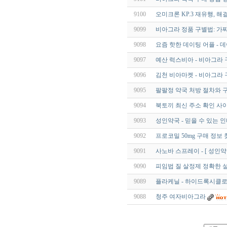
9100
오미크론 KP.3 재유행,
9099
비아그라 정품 구별법: 가
9098
요즘 핫한 데이팅 어플 - 데
9097
예산 럭스비아 - 비아그라 
9096
김천 비아마켓 - 비아그라 
9095
팔팔정 약국 처방 절차와 구
9094
북토끼 최신 주소 확인 사이
9093
성인약국 - 믿을 수 있는 
9092
프로코밀 50mg 구매 정보
9091
사노바 스프레이 - [ 성인약
9090
피임법 질 살정제 정확한 
9089
플라케닐 - 하이드록시클로로퀸 
9088
청주 여자비아그라