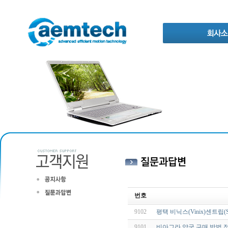
번호
9102
평택 비닉스(Vinix)센트립(
9101
비아그라 약국 구매 방법 