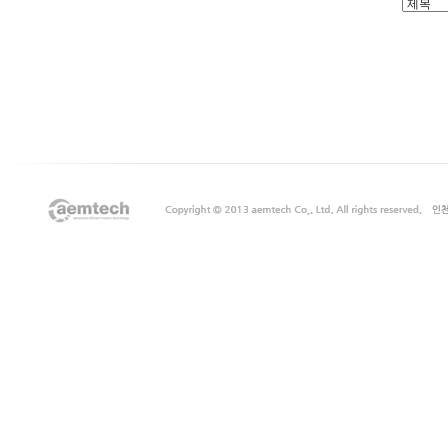
출
장
마
사
지
출
장
안
마
출
장
서
비
스
바
나
나
출
장