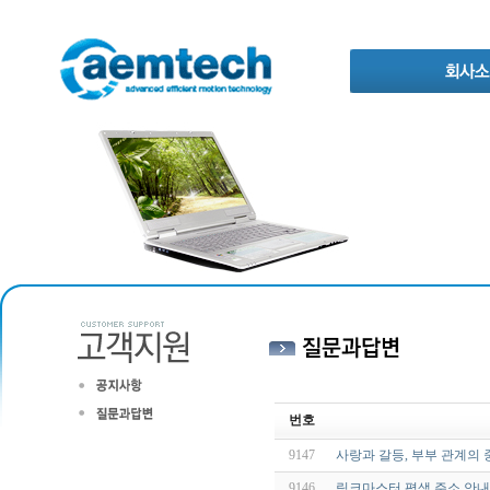
번호
9147
사랑과 갈등, 부부 관계의
9146
링크마스터 평생 주소 안내