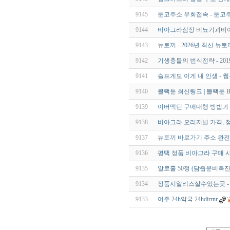
9145
툰코주소 우회접속 - 툰코
9144
비아그라심장 비뇨기과비아
9143
뉴토끼 - 2026년 최신 뉴
9142
기생충들의 번식전략 - 201
9141
슬프게도 이게 내 인생 - 
9140
블랙툰 최신링크 | 블랙툰 Bla
9139
이버멕틴 구매대행 방법과
9138
비아그라 오리지널 가격, 
9137
뉴토끼 바로가기 주소 완전
9136
평택 정품 비아그라 구매 
9135
알로홀 50정 (담즙분비촉진
9134
정품시알리스살수있는곳 -
9133
여주 24h약국 24hdirrnr