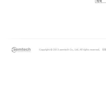
출
장
마
사
지
출
장
안
마
출
장
서
비
스
바
나
나
출
장