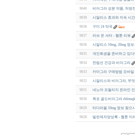
9040
비아그라 성분 약품, 처방전
9039
시알리스 효과와 지속 시간
9038
구미 24 약국
9037
러브 온 셔터 - 웹툰 리뷰
9036
시알리스 10mg, 20mg 정보
9035
개인회생을 준비하고 있다면
9034
전립선 건강과 비아그라
9033
카마그라 구매방법 모바일 B
9032
시알리스와 비아그라, 무엇
9031
네노마 프릴리지 온라인 인기
9030
목포 골드비아그라 rhfemqld
9029
타다라필 10mg 정보 찾으
9028
빌런제자양성록 - 웹툰 미