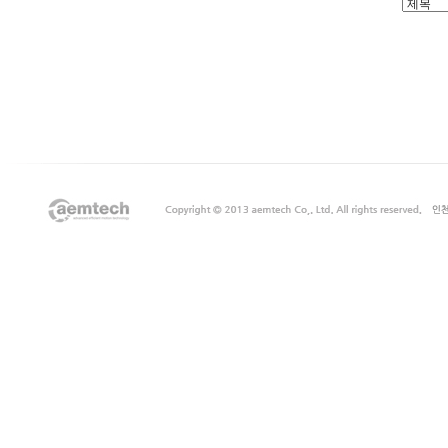
출
장
마
사
지
출
장
안
마
출
장
서
비
스
바
나
나
출
장