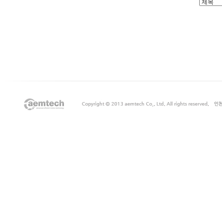
출
장
마
사
지
출
장
안
마
출
장
서
비
스
바
나
나
출
장