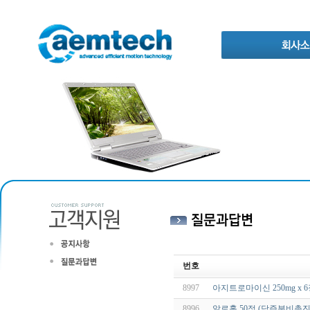
번호
8997
아지트로마이신 250mg x 
8996
알로홀 50정 (담즙분비촉진