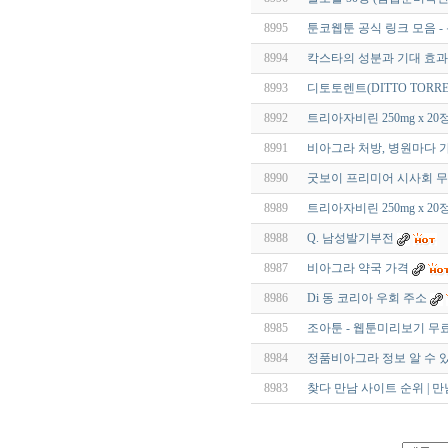
8995
툰코웹툰 공식 링크 모음 -
8994
칵스타의 성분과 기대 효과
8993
디토토렌트(DITTO TORR
8992
트리아자비린 250mg x 2
8991
비아그라 처방, 병원마다 
8990
굿보이 프리미어 시사회 무
8989
트리아자비린 250mg x 2
8988
Q. 남성발기부전
8987
비아그라 약국 가격
8986
Di 동 코리아 우회 주소
8985
조아툰 - 웹툰미리보기 무
8984
정품비아그라 정보 알 수 있
8983
찾다 만남 사이트 순위 | 