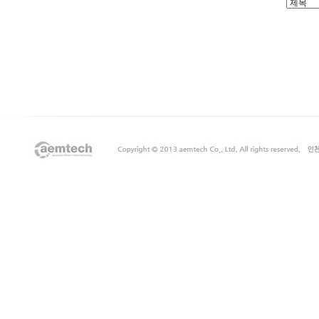
출
장
마
사
지
출
장
안
마
출
장
서
비
스
바
나
나
출
장