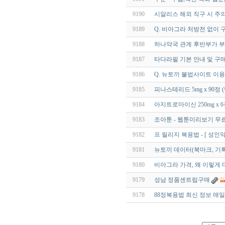
9190
시알리스 해외 직구 시 주
9189
Q. 비아그라 처방전 없이 
9188
하나약국 관계 후반부가 부
9187
타다라필 기본 안내 및 구매
9186
Q. 뉴토끼 불법사이트 이용
9185
피나스테리드 5mg x 90정
9184
아지트로마이신 250mg x 
9183
조아툰 - 웹툰미리보기 무
9182
프 릴리지 복용법 - [ 성인약
9181
뉴토끼 데이터(북마크, 기
9180
비아그라 가격, 왜 이렇게 
9179
성남 정품센트립구매
9178
88정복용법 최신 정보 매일