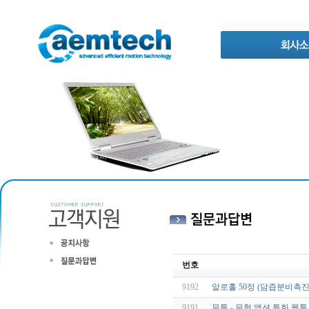
번호
9192
알로홀 50정 (담즙분비촉진
9191
무툰 - 무협,액션 특화 웹툰