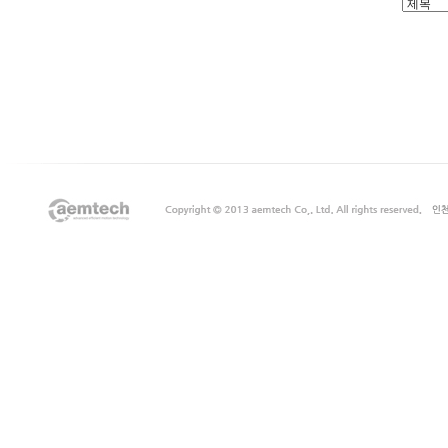
출
장
마
사
지
출
장
안
마
출
장
서
비
스
바
나
나
출
장