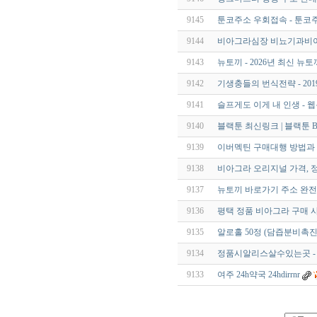
9145
툰코주소 우회접속 - 툰코
9144
비아그라심장 비뇨기과비아
9143
뉴토끼 - 2026년 최신 뉴
9142
기생충들의 번식전략 - 201
9141
슬프게도 이게 내 인생 - 
9140
블랙툰 최신링크 | 블랙툰 Bla
9139
이버멕틴 구매대행 방법과
9138
비아그라 오리지널 가격, 
9137
뉴토끼 바로가기 주소 완전
9136
평택 정품 비아그라 구매 
9135
알로홀 50정 (담즙분비촉진
9134
정품시알리스살수있는곳 -
9133
여주 24h약국 24hdirrnr