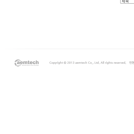
출
장
마
사
지
출
장
안
마
출
장
서
비
스
바
나
나
출
장