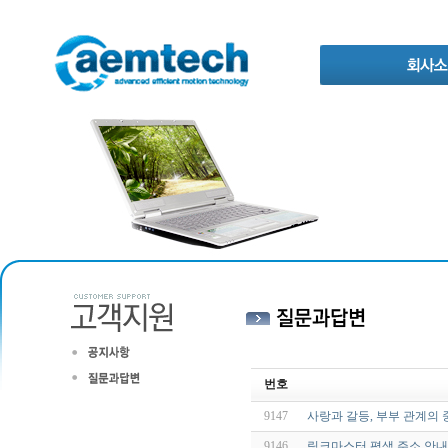
번호
9147
사랑과 갈등, 부부 관계의
9146
링크마스터 평생 주소 안내