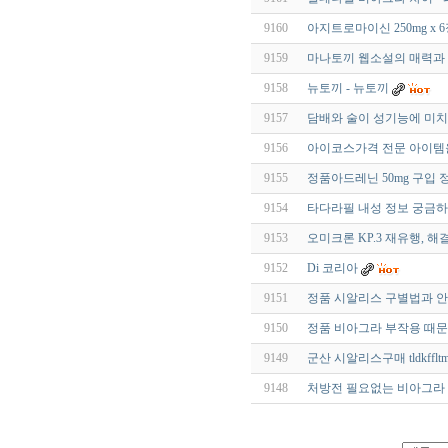
9160
아지트로마이신 250mg x 
9159
마나토끼 웹소설의 매력과
9158
뉴토끼 - 뉴토끼
9157
담배와 술이 성기능에 미치
9156
아이코스가격 전문 아이템
9155
정품아드레닌 50mg 구입
9154
타다라필 내성 정보 궁금하
9153
오미크론 KP.3 재유행,
9152
Di 코리아
9151
정품 시알리스 구별법과 안
9150
정품 비아그라 부작용 때문
9149
군산 시알리스구매 tldkffltm
9148
처방전 필요없는 비아그라 