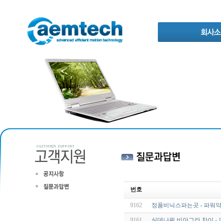
번호
9162
정품비닉스파는곳 - 파워
9161
실데나필 비아그라 차이 -