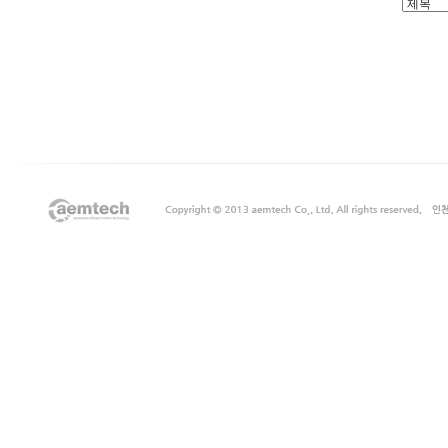
출
장
마
사
지
출
장
안
마
출
장
서
비
스
바
나
나
출
장