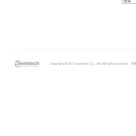
출
장
마
사
지
출
장
안
마
출
장
서
비
스
바
나
나
출
장