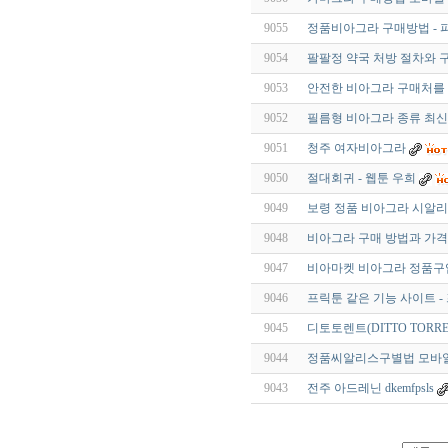
9055
정품비아그라 구매방법 - 
9054
팔팔정 약국 처방 절차와 구
9053
안전한 비아그라 구매처를 
9052
필름형 비아그라 종류 최신
9051
청주 여자비아그라
9050
절대회귀 - 웹툰 우희
9049
보령 정품 비아그라 시알
9048
비아그라 구매 방법과 가격
9047
비아마켓 비아그라 정품구
9046
프릭툰 같은 기능 사이트 -
9045
디토토렌트(DITTO TORR
9044
정품씨알리스구별법 모바일 
9043
전주 아드레닌 dkemfpsls