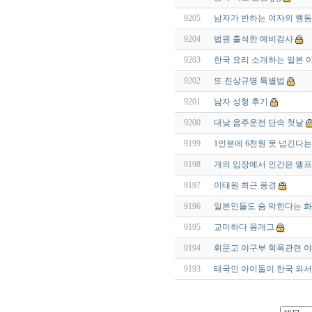
9205
남자가 반하는 여자의 행동
9204
법원 출석한 예비검사
9203
한국 요리 소개하는 일본 
9202
또 진상규명 특별법
9201
남자 성형 후기
9200
대낮 음주운전 단속 첫날
9199
1인분에 6천원 못 넘긴다
9198
개의 입장에서 인간은 엘
9197
이태원 최근 풍경
9196
일본인들도 숨 막힌다는 
9195
교미하다 몸개그
9194
휘문고 야구부 학폭관련 야구
9193
태국인 아이돌이 한국 와서