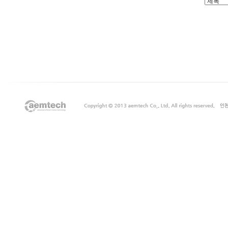
출
장
마
사
지
출
장
안
마
출
장
서
비
스
바
나
나
출
장