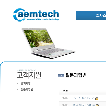
번호
9207
EVDA50-N03-171
9206
중국 외교 근황.jpg