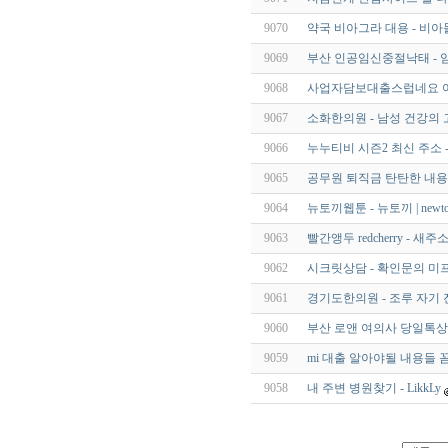
9070
약국 비아그라 대용 - 비아
9069
부산 인공임신중절낙태 - 임
9068
사업자담보대출스럽네요 어
9067
소화한의원 - 남성 건강의 
9066
누누티비 시즌2 최신 주소 - sns
9065
공무원 퇴직금 탄탄한 내용
9064
뉴토끼웹툰 - 뉴토끼 | newto
9063
빨간앵두 redcherry - 
9062
시크릿상담 - 확인문의 미프
9061
경기도한의원 - 조루 자기 
9060
부산 로앤 여의사 당일톡상
9059
mi 대출 알아야될 내용들 
9058
내 주변 병원찾기 - LikkLy