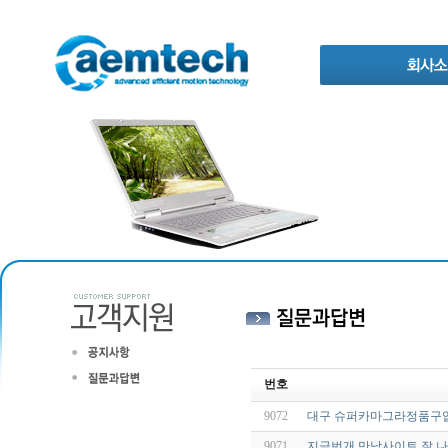
번호
9072
대구 슈퍼카마그라정품구입 
9071
지금번개 만남사이트 잘 나와