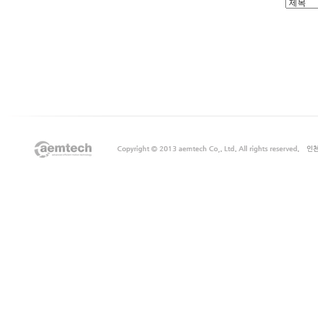
출
장
마
사
지
출
장
안
마
출
장
서
비
스
바
나
나
출
장