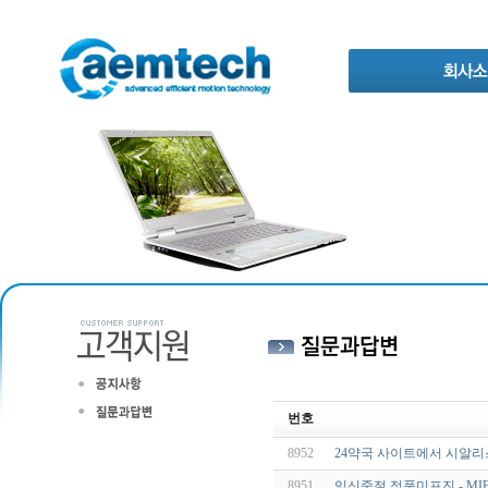
번호
8952
24약국 사이트에서 시알리스
8951
임신중절 정품미프진 - MIF