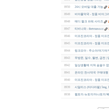
8950
24시 모바일 대출 가능
8949
비아몰약국 - 정품 비아그
8948
메디 젤크 파워 사이즈
8947
티비나와 - thetvnawa.cc
8946
미프진코리아 - 정품 미프
8945
미프진코리아 - 정품 미프
8944
링크모아 - 주소야/여기여
8943
무방문, 일수, 월변, 급전 | 
8942
일상생활에 지쳐 숨쉴수 없
8941
온라인 천사약국 구매대행
8940
미프진코리아 - 정품 미프
8939
시알리스 (타다라필) 5mg, 10
8938
웹토끼-뉴토끼/마나토끼/북