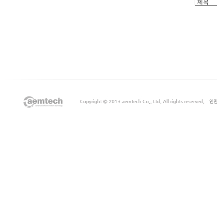
출
장
마
사
지
출
장
안
마
출
장
서
비
스
바
나
나
출
장