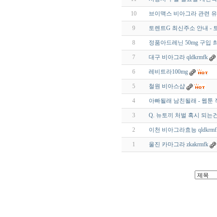
10
브이맥스 비아그라 관련 유
9
토렌트G 최신주소 안내 - 
8
정품아드레닌 50mg 구입
7
대구 비아그라 qldkrmfk
6
레비트라100mg
5
철원 비아스샵
4
아빠될래 남친될래 - 웹툰
3
Q. 뉴토끼 처벌 혹시 되는건
2
이천 비아그라효능 qldkrmfk
1
울진 카마그라 zkakrmfk
출
장
마
사