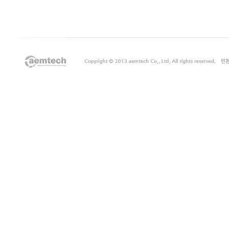
지
출
장
안
마
출
장
서
비
스
바
나
나
출
장