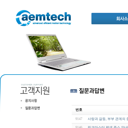
번호
9147
사랑과 갈등, 부부 관계의
9146
링크마스터 평생 주소 안내