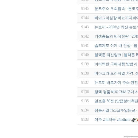
9145
툰코주소 우회접속 - 툰코
9144
비아그라심장 비뇨기과비아
9143
뉴토끼 - 2026년 최신 뉴
9142
기생충들의 번식전략 - 201
9141
슬프게도 이게 내 인생 - 
9140
블랙툰 최신링크 | 블랙툰 Bla
9139
이버멕틴 구매대행 방법과
9138
비아그라 오리지널 가격, 
9137
뉴토끼 바로가기 주소 완전
9136
평택 정품 비아그라 구매 
9135
알로홀 50정 (담즙분비촉진
9134
정품시알리스살수있는곳 -
9133
여주 24h약국 24hdirrnr