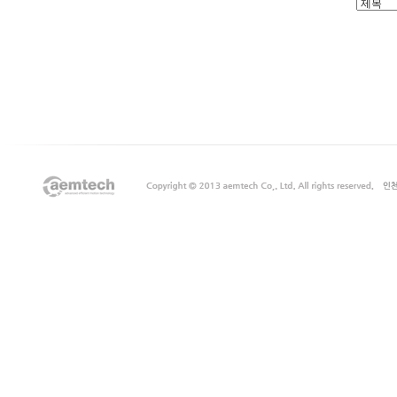
출
장
마
사
지
출
장
안
마
출
장
서
비
스
바
나
나
출
장