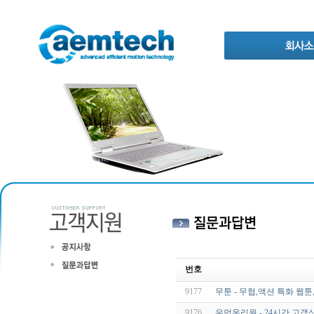
번호
9177
무툰 - 무협,액션 특화 웹툰
9176
우먼온리원 - 24시간 고