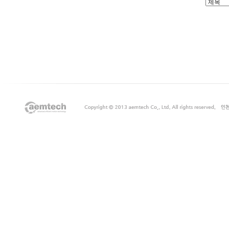
출
장
마
사
지
출
장
안
마
출
장
서
비
스
바
나
나
출
장