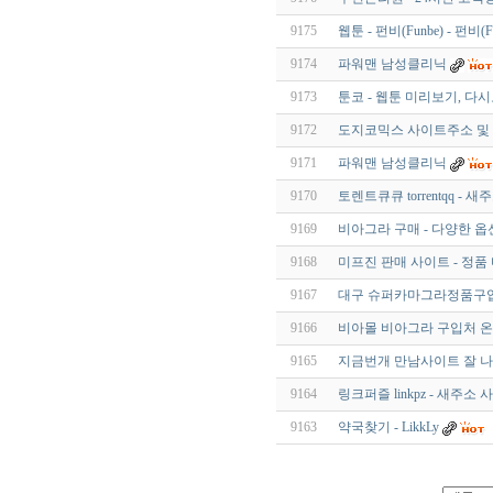
9175
웹툰 - 펀비(Funbe) - 펀비
9174
파워맨 남성클리닉
9173
툰코 - 웹툰 미리보기, 다
9172
도지코믹스 사이트주소 및
9171
파워맨 남성클리닉
9170
토렌트큐큐 torrentqq -
9169
비아그라 구매 - 다양한 
9168
미프진 판매 사이트 - 정품
9167
대구 슈퍼카마그라정품구입 
9166
비아몰 비아그라 구입처 온
9165
지금번개 만남사이트 잘 나와
9164
링크퍼즐 linkpz - 새주
9163
약국찾기 - LikkLy