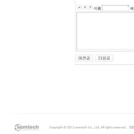
이름
패
출
장
마
사
지
출
장
안
마
출
장
서