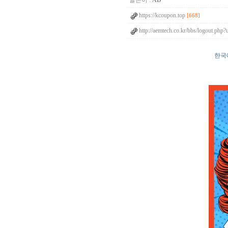
글쓴이 :
AD
https://kcoupon.top
[668]
http://aemtech.co.kr/bbs/logout.php
한국