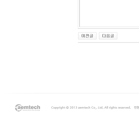
출
장
마
사
지
출
장
안
마
출
장
서
비
스
바
나
나