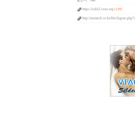
글쓴이 :
AD
https://sskk3.veuu.top
[149]
http://aemtech.co.kr/bbs/logout.php