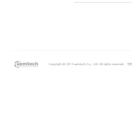
출
장
마
사
지
출
장
안
마
출
장
서
비
스
바
나
나
출
장