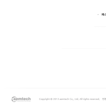
패
출
장
마
사
지
출
장
안
마
출
장
서