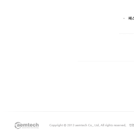
패
출
장
마
사
지
출
장
안
마
출
장
서