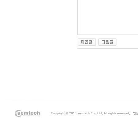
출
장
마
사
지
출
장
안
마
출
장
서
비
스
바