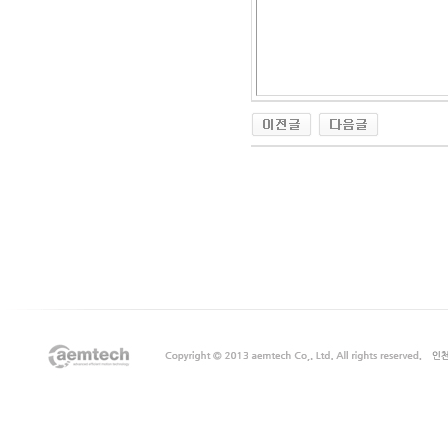
출
장
마
사
지
출
장
안
마
출
장
서
비
스
바
나