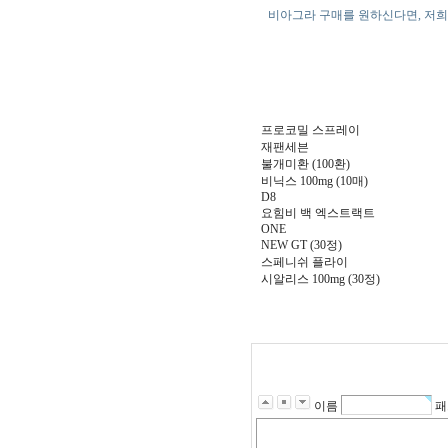
비아그라 구매를 원하신다면, 저희
프로코밀 스프레이
재팬세븐
불개미환 (100환)
비닉스 100mg (10매)
D8
요힘비 백 엑스트랙트
ONE
NEW GT (30정)
스페니쉬 플라이
시알리스 100mg (30정)
이름
패