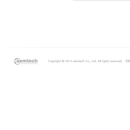
출
장
마
사
지
출
장
안
마
출
장
서
비
스
바
나
나
출
장