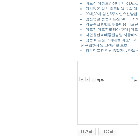
미프진 여성보건센터 미국 Danc
원치않은 임신 중절비용 문의 
20대,30대 임신6주자연유산방
임신중절 정품미프진 MIFEGYNE
약물중절방법및수술비용 미프
미프진 미프진코리아 구매 | 미프진구매
자연유산낙태중절방법 지금바로 
정품 미프진 구매대행 미소약국 
진 구입하세요.고객정보 보호!
정품미프진 임신중절가능 약물
이름
패