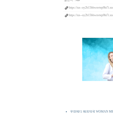
글쓴이 :
AD
https://xn--oy2b15bbwnvtep9ht7i.x
https://xn--oy2b15bbwnvtep9ht7i.x
우먼메디 해외약국 WOMAN ME