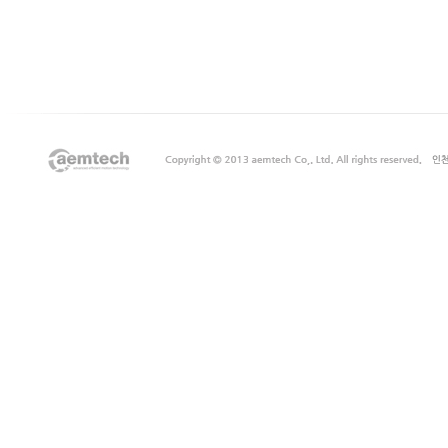
장
마
사
지
출
장
안
마
출
장
서
비
스
바
나
나
출
장