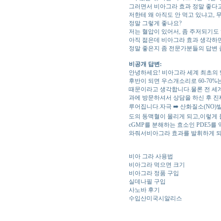
그러면서 비아그라 효과 정말 좋다고
저한테 왜 아직도 안 먹고 있냐고,
정말 그렇게 좋나요?
저는 혈압이 있어서, 좀 주저되기도 
아직 젊은데 비아그라 효과 생각하면
정말 좋은지 좀 전문가분들의 답변 
비공개 답변:
안녕하세요! 비아그라 세계 최초의 
후반이 되면 우스개소리로 60-70
때문이라고 생각합니다.물론 전 세계
과에 방문하셔서 상담을 하신 후 진
루어집니다.자극 ➡️ 산화질소(NO)발
도의 동맥혈이 몰리게 되고,이렇게
cGMP를 분해하는 효소인 PDE5
와줘서비아그라 효과를 발휘하게 되며
비아 그라 사용법
비아그라 먹으면 크기
비아그라 정품 구입
실데나필 구입
사노바 후기
수입산미국시알리스