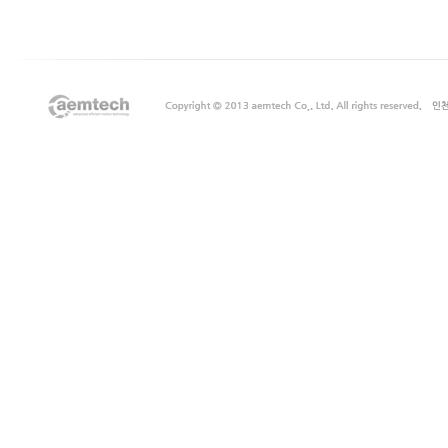
지
출
장
안
마
출
장
서
비
스
바
나
나
출
장