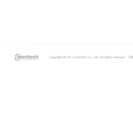
출
장
마
사
지
출
장
안
마
출
장
서
비
스
바
나
나
출
장