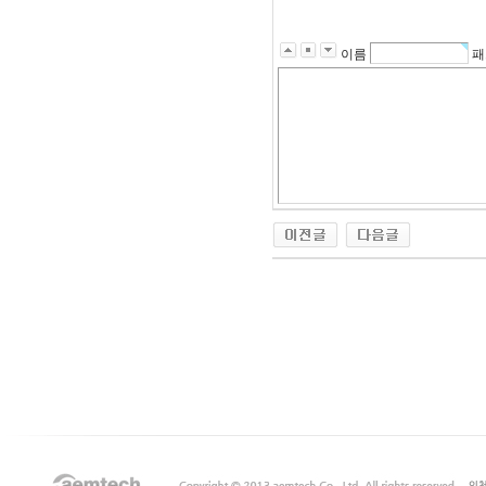
이름
패
출
장
마
사
지
출
장
안
마
출
장