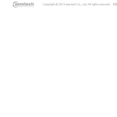
장
서
비
스
바
나
나
출
장