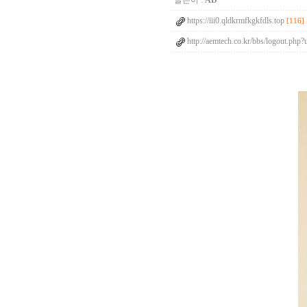
글쓴이 :
AD
https://iii0.qldkrmfkgkfdls.top
[116]
http://aemtech.co.kr/bbs/logout.php?