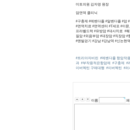
미토의원 김자영 원장
암면역 클리닉
#구충제 #메벤다졸 #알벤다졸 #암 
#면역치료 #면역센터 #T세포 #이
프라벨드럭 #유방암 #대사치료 #췌
질암 #외음부암 #대장암 #직장암 #
#맨발걷기 #강남 #강남역 #신논현역
#트리아자비린
#메벤다졸 항암작
과
#부작용적은항암제
#구충제
#
이버멕틴 구매대행
#이버멕틴
#
이름
패