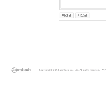
출
장
마
사
지
출
장
안
마
출
장
서
비
스
바
나
나
출
장