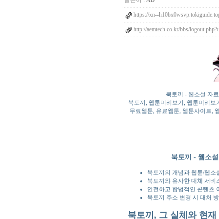
글쓴이 :
AD
https://xn--h10bx0wsvp.tokiguide.to
http://aemtech.co.kr/bbs/logout.php
북토끼 - 웹소설 자
북토끼, 웹툰미리보기, 웹툰미리보기
무료웹툰, 유료웹툰, 웹툰사이트, 웹
북토끼 - 웹소
북토끼의 개념과 웹툰/웹소
북토끼와 유사한 대체 서비
안전하고 합법적인 콘텐츠 
북토끼 주소 변경 시 대처 
북토끼, 그 실체와 현재