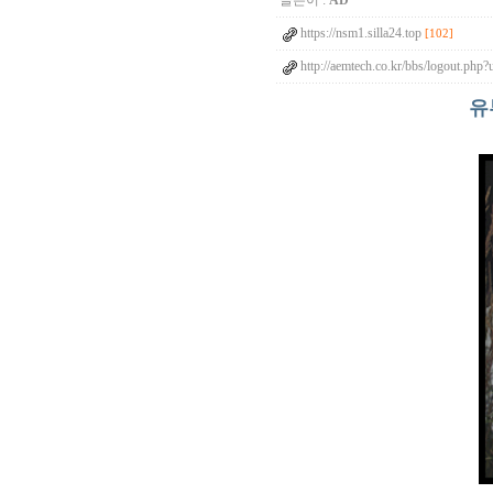
글쓴이 :
AD
https://nsm1.silla24.top
[102]
http://aemtech.co.kr/bbs/logout.php
유