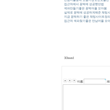
만남어플중에 요즘가장핫한곳들만
집근처에서 꽁떡에 성공했던법
섹파만들기좋은 꽁떡어플 모아봄
실제로 꽁떡에 성공하게해준 채팅
지금 꽁떡하기 좋은 채팅사이트정
집근처 섹파찾기좋은 만남어플 모
3l3nsm1
이름
패