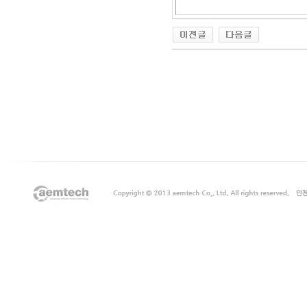
출
장
마
사
지
출
장
안
마
출
장
서
비
스
바
나
나
출
장