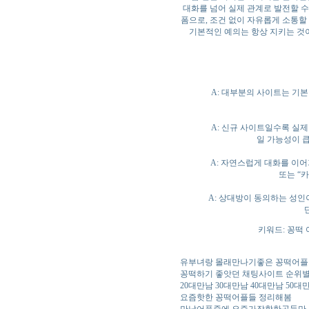
대화를 넘어 실제 관계로 발전할 
폼으로, 조건 없이 자유롭게 소통할
기본적인 예의는 항상 지키는 것
A: 대부분의 사이트는 기본
A: 신규 사이트일수록 실제
일 가능성이 
A: 자연스럽게 대화를 이어
또는 “
A: 상대방이 동의하는 성인
키워드: 꽁떡 
유부녀랑 몰래만나기좋은 꽁떡어
꽁떡하기 좋앗던 채팅사이트 순위
20대만남 30대만남 40대만남 50대
요즘핫한 꽁떡어플들 정리해봄