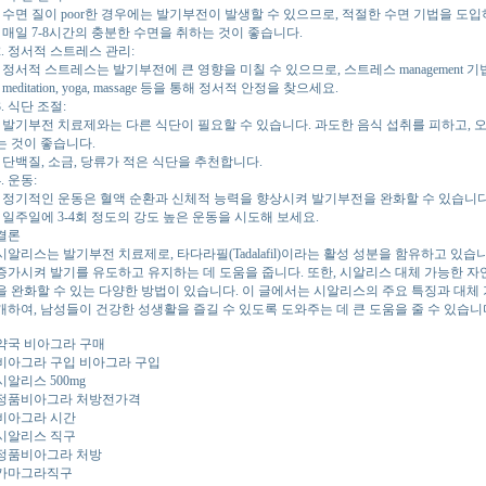
- 수면 질이 poor한 경우에는 발기부전이 발생할 수 있으므로, 적절한 수면 기법을 도
- 매일 7-8시간의 충분한 수면을 취하는 것이 좋습니다.
2. 정서적 스트레스 관리:
- 정서적 스트레스는 발기부전에 큰 영향을 미칠 수 있으므로, 스트레스 management
- meditation, yoga, massage 등을 통해 정서적 안정을 찾으세요.
3. 식단 조절:
- 발기부전 치료제와는 다른 식단이 필요할 수 있습니다. 과도한 음식 섭취를 피하고, 
는 것이 좋습니다.
- 단백질, 소금, 당류가 적은 식단을 추천합니다.
4. 운동:
- 정기적인 운동은 혈액 순환과 신체적 능력을 향상시켜 발기부전을 완화할 수 있습니다
- 일주일에 3-4회 정도의 강도 높은 운동을 시도해 보세요.
결론
시알리스는 발기부전 치료제로, 타다라필(Tadalafil)이라는 활성 성분을 함유하고 있습
증가시켜 발기를 유도하고 유지하는 데 도움을 줍니다. 또한, 시알리스 대체 가능한 자
을 완화할 수 있는 다양한 방법이 있습니다. 이 글에서는 시알리스의 주요 특징과 대체 
개하여, 남성들이 건강한 성생활을 즐길 수 있도록 도와주는 데 큰 도움을 줄 수 있습니
약국 비아그라 구매
비아그라 구입 비아그라 구입
시알리스 500mg
정품비아그라 처방전가격
비아그라 시간
시알리스 직구
정품비아그라 처방
카마그라직구