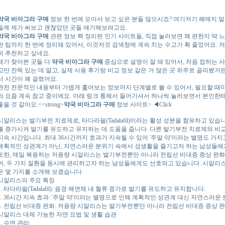
약국 비아그라 구매
정보 한 번에 모아서 보고 싶은 분들 많으시죠? 여기저기 헤매지 말
들께 제가 써보고 괜찮았던 곳들 얘기해보려고요.
약국 비아그라 구매
관련 정보 쫙 정리된 인기 사이트들, 직접 눌러보면 왜 편한지 딱
한 팁까지 한 번에 정리돼 있어서, 이것저것 검색창에 계속 치는 수고가 확 줄었어요. 
히 추천하고 싶네요.
제가 찾아본 곳들 다
약국 비아그라 구매
중심으로 설명이 잘 돼 있어서, 처음 접하는 
고만 잔뜩 있는 데 말고, 실제 사용 후기랑 비교 정보 같은 거 많은 곳 위주로 골라봤
서 시간이 꽤 걸렸어요.
완전 전문적인 내용부터 가볍게 훑어보는 정보까지 단계별로 볼 수 있어서, 필요할 때
라 요즘 계속 참고 중이에요. 아래 링크 통해서 들어가셔서 하나씩 눌러보면서 본인한
좋을 것 같아요.<<strong>
약국 비아그라 구매
정보 사이트> ◀Click
시알리스는 발기부전 치료제로, 타다라필(Tadalafil)이라는 활성 성분을 함유하고 있습
를 증가시켜 발기를 유도하고 유지하는 데 도움을 줍니다. 다른 발기부전 치료제와 비
지속 시간입니다. 최대 36시간까지 효과가 지속될 수 있어 '주말 약'이라는 별명도 가지
계획적인 성관계가 아닌, 자연스러운 분위기 속에서 성생활을 즐기고자 하는 남성들에
또한, 매일 복용하는 저용량 시알리스는 발기부전뿐만 아니라 전립선 비대증 증상 완화
어, 두 가지 질환을 동시에 관리하고자 하는 남성들에게도 선호되고 있습니다. 시알리스
은 몇 가지를 소개해 보겠습니다.
시알리스의 주요 특징
1. 타다라필(Tadalafil): 음경 해면체 내 혈류 증가로 발기를 유도하고 유지합니다.
2. 36시간 지속 효과: '주말 약'이라는 별명으로 인해 계획적인 성관계 대신 자연스러운
3. 전립선 비대증 완화: 저용량 시알리스는 발기부전뿐만 아니라 전립선 비대증 증상 
시알리스 대체 가능한 자연 요법 및 생활 습관
1. 수면 관리: