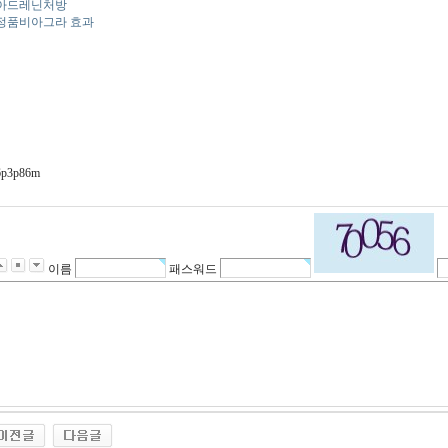
아드레닌처방
정품비아그라 효과
6p3p86m
이름
패스워드