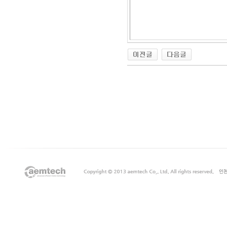
출
장
마
사
지
출
장
안
마
출
장
서
비
스
바
나
나