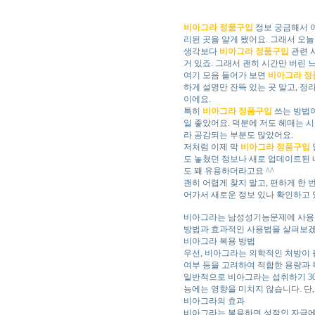
비아그라 정품구입
정보 궁금해서 여
리된 곳을 알게 됐어요. 그래서 오
생각보다
비아그라 정품구입
관련 
거 있죠. 그래서 괜히 시간만 버린
여기 모음 들어가 보면
비아그라 정
하게 설명만 잔뜩 있는 곳 말고, 정
이에요.
특히
비아그라 정품구입
쓰는 방법이
일 좋았어요. 덕분에 저도 헤매는 
라 공감되는 부분도 많았어요.
저처럼 이제 막
비아그라 정품구입
도 놓쳤던 정보나 새로 업데이트된 
도 꽤 유용하더라고요 ^^
괜히 어렵게 찾지 말고, 편하게 한 
어가서 새로운 정보 있나 확인하고 있
비아그라는 남성성기능문제에 사용되
방법과 효과적인 사용법을 살펴보겠
비아그라 복용 방법
우선, 비아그라는 의학적인 처방이 
여부 등을 고려하여 적합한 용량과 
일반적으로 비아그라는 섭취하기 30
능에는 영향을 미치지 않습니다. 단
비아그라의 효과
비아그라는 복용하면 성적인 자극에 