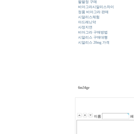
팔팔정 구매
비아그라시알리스차이
정품 비아그라 판매
시알리스체험
아드레닌약
사정지연
비아그라 구매방법
시알리스 구매대행
시알리스 20mg 가격
6m34ge
이름
패