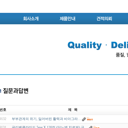
번호
제 목
9132
부부관계의 위기, 잃어버린 활력과 비아그라…
9131
글리벤클라미드 5mg X 120정 (당뇨병 치료제) 구…