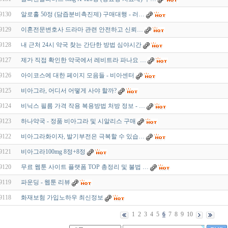
9130
알로홀 50정 (담즙분비촉진제) 구매대행 - 러…
9129
이혼전문변호사 드라마 관련 안전하고 신뢰…
9128
내 근처 24시 약국 찾는 간단한 방법 심야시간
9127
제가 직접 확인한 약국에서 레비트라 파나요 …
9126
아이코스에 대한 페이지 모음들 - 비아센터
9125
비아그라, 어디서 어떻게 사야 할까?
9124
비닉스 필름 가격 작용 복용방법 처방 정보 - …
9123
하나약국 - 정품 비아그라 및 시알리스 구매
9122
비아그라화이자, 발기부전은 극복할 수 있습…
9121
비아그라100mg 8정+8정
9120
무료 웹툰 사이트 플랫폼 TOP 총정리 및 불법 …
9119
파운딩 - 웹툰 리뷰
9118
화재보험 가입노하우 최신정보
1
2
3
4
5
6
7
8
9
10