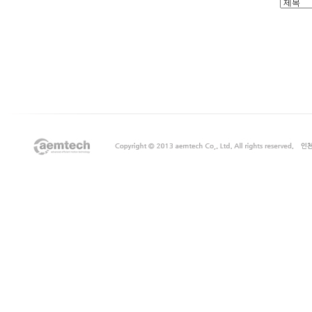
출
장
마
사
지
출
장
안
마
출
장
서
비
스
바
나
나
출
장