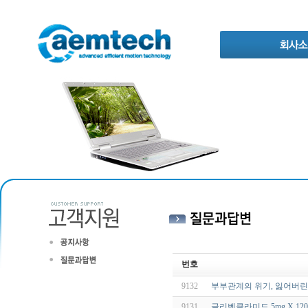
번호
9132
부부관계의 위기, 잃어버
9131
글리벤클라미드 5mg X 12