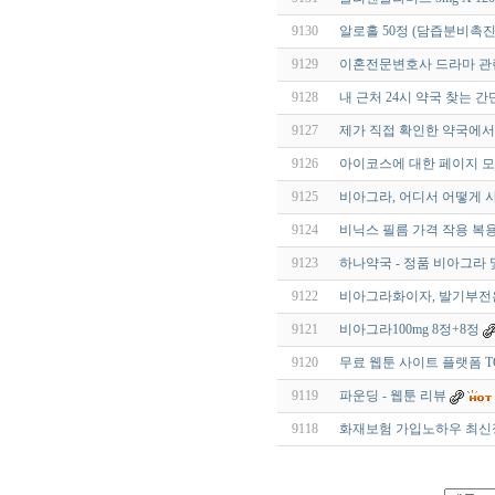
9130
알로홀 50정 (담즙분비촉진
9129
이혼전문변호사 드라마 관
9128
내 근처 24시 약국 찾는 
9127
제가 직접 확인한 약국에서
9126
아이코스에 대한 페이지 모
9125
비아그라, 어디서 어떻게 사
9124
비닉스 필름 가격 작용 복용
9123
하나약국 - 정품 비아그라
9122
비아그라화이자, 발기부전
9121
비아그라100mg 8정+8정
9120
무료 웹툰 사이트 플랫폼 T
9119
파운딩 - 웹툰 리뷰
9118
화재보험 가입노하우 최신