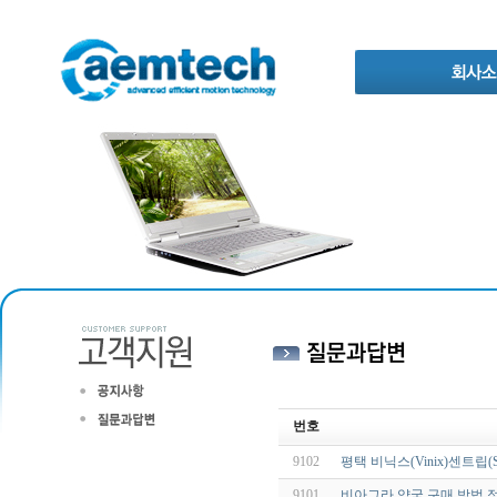
번호
9102
평택 비닉스(Vinix)센트립(
9101
비아그라 약국 구매 방법 