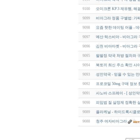
9100
오미크론 KP.3 재유행,
9099
비아그라 정품 구별법: 가
9098
요즘 핫한 데이팅 어플 - 데
9097
예산 럭스비아 - 비아그라 
9096
김천 비아마켓 - 비아그라 
9095
팔팔정 약국 처방 절차와 구
9094
북토끼 최신 주소 확인 사이
9093
성인약국 - 믿을 수 있는 
9092
프로코밀 50mg 구매 정보
9091
사노바 스프레이 - [ 성인약
9090
피임법 질 살정제 정확한 
9089
플라케닐 - 하이드록시클로로퀸 
9088
청주 여자비아그라