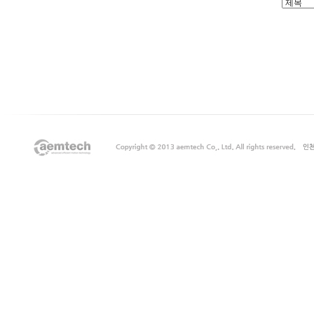
출
장
마
사
지
출
장
안
마
출
장
서
비
스
바
나
나
출
장