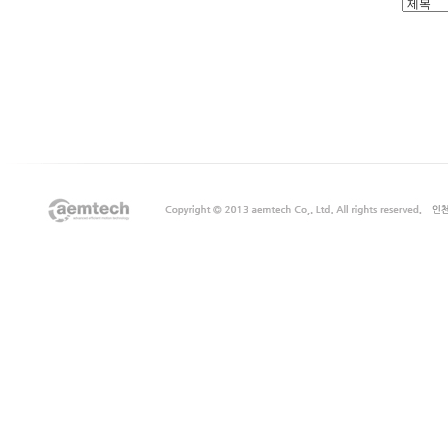
출
장
마
사
지
출
장
안
마
출
장
서
비
스
바
나
나
출
장