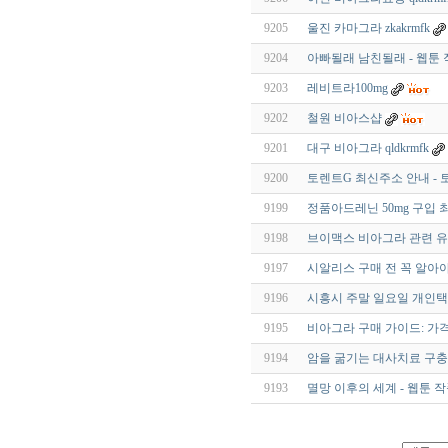
9205
울진 카마그라 zkakrmfk
9204
아빠될래 남친될래 - 웹툰
9203
레비트라100mg
9202
철원 비아스샵
9201
대구 비아그라 qldkrmfk
9200
토렌트G 최신주소 안내 - 
9199
정품아드레닌 50mg 구입
9198
브이맥스 비아그라 관련 유
9197
시알리스 구매 전 꼭 알아야
9196
시흥시 주말 일요일 개인
9195
비아그라 구매 가이드: 가격
9194
암을 굶기는 대사치료 구충제
9193
멸망 이후의 세계 - 웹툰 