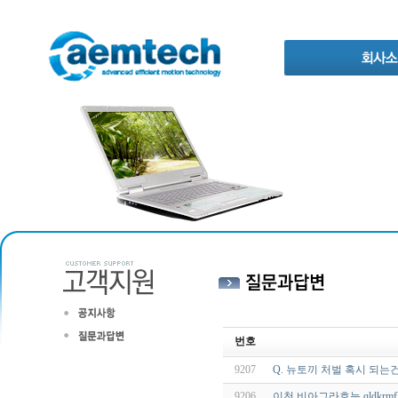
번호
9207
Q. 뉴토끼 처벌 혹시 되는건
9206
이천 비아그라효능 qldkrmfk