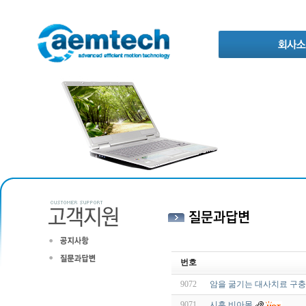
번호
9072
암을 굶기는 대사치료 구충제
9071
시흥 비아몰