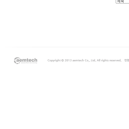
출
장
마
사
지
출
장
안
마
출
장
서
비
스
바
나
나
출
장