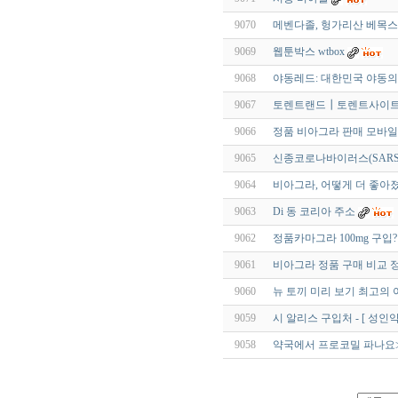
9070
메벤다졸, 헝가리산 베목스(
9069
웹툰박스 wtbox
9068
야동레드: 대한민국 야동의
9067
토렌트랜드┃토렌트사이트
9066
정품 비아그라 판매 모바일
9065
신종코로나바이러스(SARS-
9064
비아그라, 어떻게 더 좋아졌
9063
Di 동 코리아 주소
9062
정품카마그라 100mg 구입?
9061
비아그라 정품 구매 비교 
9060
뉴 토끼 미리 보기 최고의
9059
시 알리스 구입처 - [ 성인약
9058
약국에서 프로코밀 파나요≫ 클